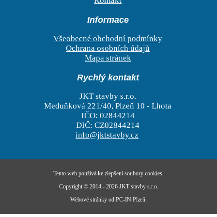
Kontakt
Informace
Všeobecné obchodní podmínky
Ochrana osobních údajů
Mapa stránek
Rychlý kontakt
JKT stavby s.r.o.
Meduňková 221/40, Plzeň 10 - Lhota
IČO: 02844214
DIČ: CZ02844214
info@jktstavby.cz
Tento web používá ke zlepšení
soubory cookies
.
Copyright © 2014 - 2026
JKT stavby s.r.o.
Webové stránky od
PC-IN Plzeň
.