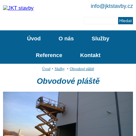
info@jktstavby.cz
Úvod
O nás
Služby
Reference
Kontakt
Úvod
•
Služby
•
Obvodové pláště
Obvodové pláště